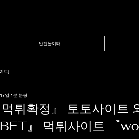
안전놀이터
이트]
 17일
1분 분량
 먹튀확정』 토토사이트 
BET』 먹튀사이트 『wo