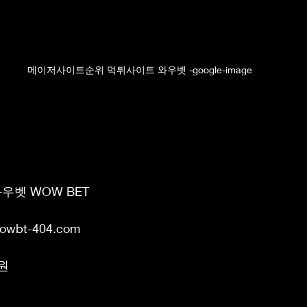
메이저사이트순위 먹튀사이트 와우벳 -google-image
』
와우벳 WOW BET
wbt-404.com
0원