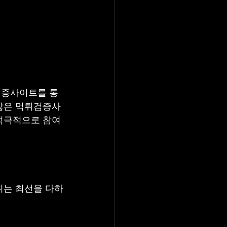
검증사이트를 통
많은 먹튀검증사
적극적으로 참여
위는 최선을 다하