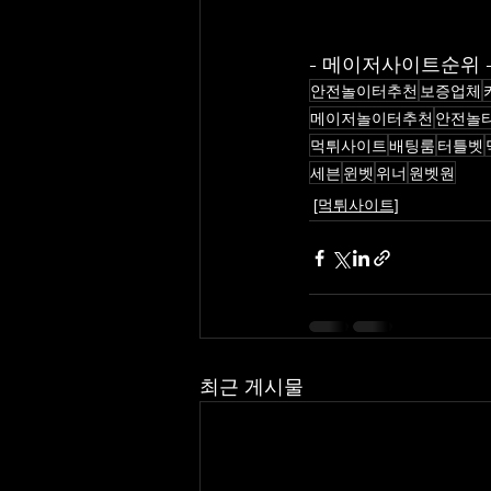
- 메이저사이트순위 
안전놀이터추천
보증업체
메이저놀이터추천
안전놀
먹튀사이트
배팅룸
터틀벳
세븐
윈벳
위너
원벳원
[먹튀사이트]
최근 게시물