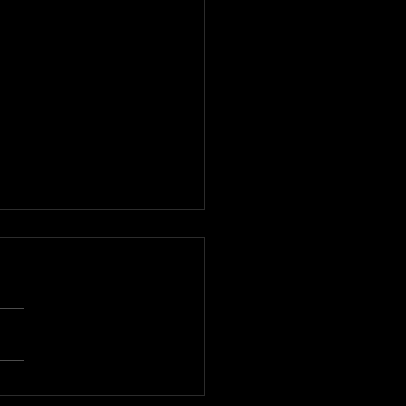
마​ 먹튀확정』 토토사이