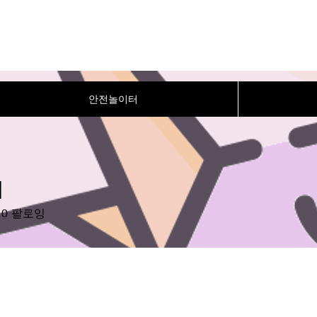
안전놀이터
저
0
팔로잉