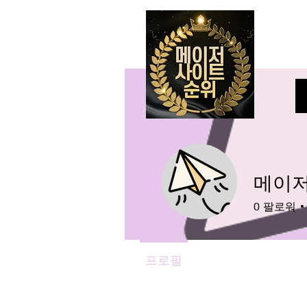
메이
0
팔로워
프로필
Events