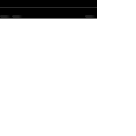
최근 게시물
전체 보기