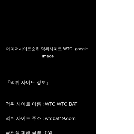
메이저사이트순위 먹튀사이트 WTC -google-
image
『먹튀 사이트 정보』
먹튀 사이트 이름 : WTC WTC BAT
먹튀 사이트 주소 : wtcbat19.com
금전적 피해 금액 : 0원