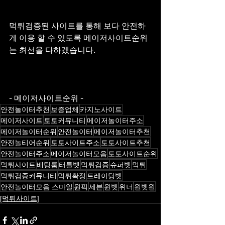
먹튀검증된 사이트를 통해 보다 안전하
게 이용 할 수 있도록 메이저사이트순위
는 최선을 다하겠습니다.
- 메이저사이트순위 -
안전놀이터추천
보증업체
카지노사이트
메이저사이트
토토커뮤니티
메이저놀이터주소
메이저놀이터순위
안전놀이터
메이저놀이터추천
안전놀티어순위
토토사이트주소
토토사이트추천
안전놀이터주소
메이저놀이터모음
토토사이트순위
먹튀사이트
배팅룸
터틀벳
먹튀검증
슈퍼벳
먹튀
먹튀검증커뮤니티
먹튀확정
트레이딩벳
안전놀이터모음 스마일
원픽
세븐
윈벳
위너
원벳원
[먹튀사이트]