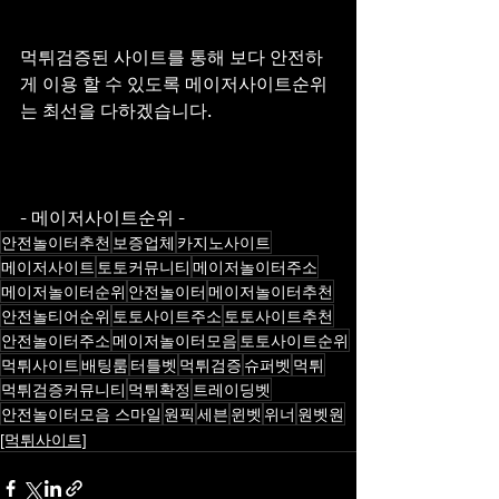
먹튀검증된 사이트를 통해 보다 안전하
게 이용 할 수 있도록 메이저사이트순위
는 최선을 다하겠습니다.
- 메이저사이트순위 -
안전놀이터추천
보증업체
카지노사이트
메이저사이트
토토커뮤니티
메이저놀이터주소
메이저놀이터순위
안전놀이터
메이저놀이터추천
안전놀티어순위
토토사이트주소
토토사이트추천
안전놀이터주소
메이저놀이터모음
토토사이트순위
먹튀사이트
배팅룸
터틀벳
먹튀검증
슈퍼벳
먹튀
먹튀검증커뮤니티
먹튀확정
트레이딩벳
안전놀이터모음 스마일
원픽
세븐
윈벳
위너
원벳원
[먹튀사이트]