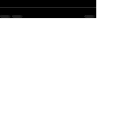
최근 게시물
전체 보기