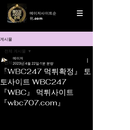
메이저사이트순
위.com
게시물
전체 게시물
메이저
전체 게시물
2023년 4월 22일
1분 분량
『WBC247 먹튀확정』 토
[보증업체]
토사이트 WBC247
[먹튀사이트]
『WBC』 먹튀사이트
『wbc707.com』