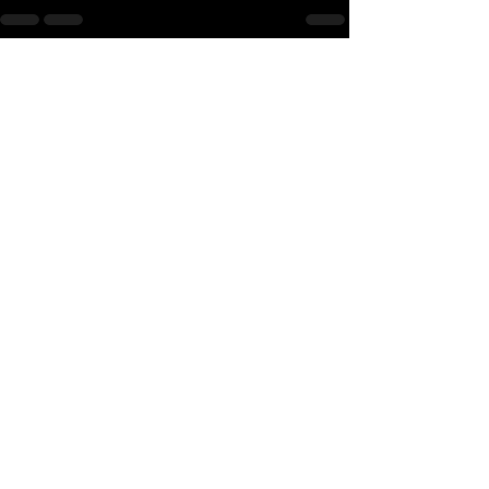
최근 게시물
전체 보기