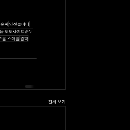
터순위
안전놀이터
음
토토사이트순위
모음 스마일
원픽
전체 보기