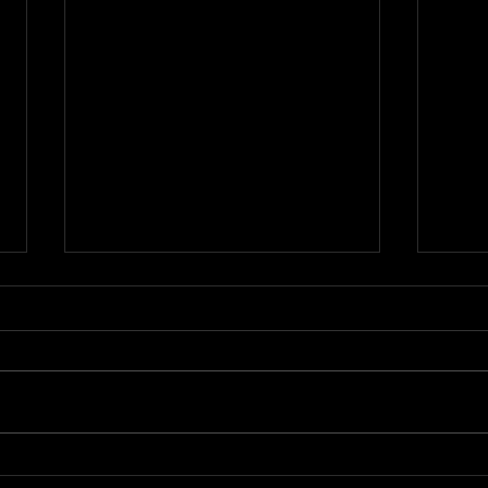
『에이수스 먹튀확정』 토토
『하