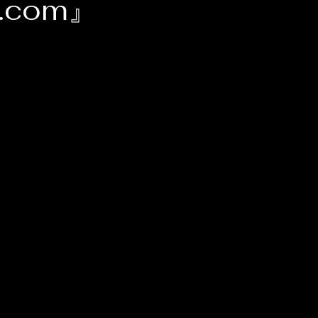
.com』