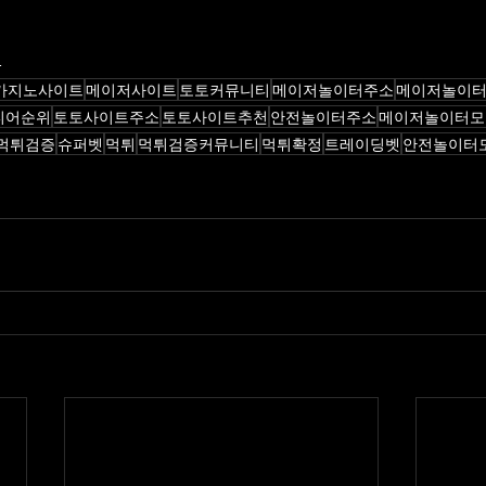
-
카지노사이트
메이저사이트
토토커뮤니티
메이저놀이터주소
메이저놀이
티어순위
토토사이트주소
토토사이트추천
안전놀이터주소
메이저놀이터모
먹튀검증
슈퍼벳
먹튀
먹튀검증커뮤니티
먹튀확정
트레이딩벳
안전놀이터