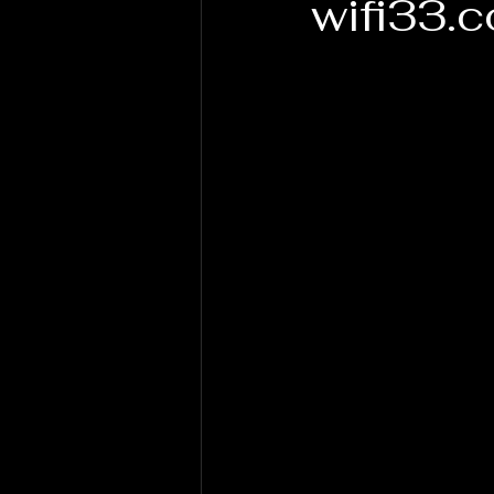
wifi33