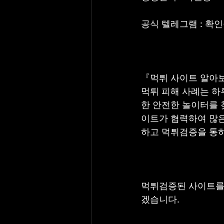
공식 텔레그램 : 확인
『먹튀 사이트 알아
먹튀 피해 사례는 
한 안전한 놀이터를
이트가 협력하여 많
하고 먹튀검증을 통하
먹튀검증된 사이트를 
겠습니다.