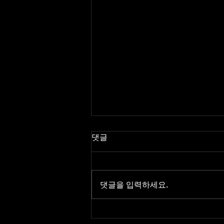
댓글
댓글을 입력하세요.
『런웨이 먹튀확정』 토토사