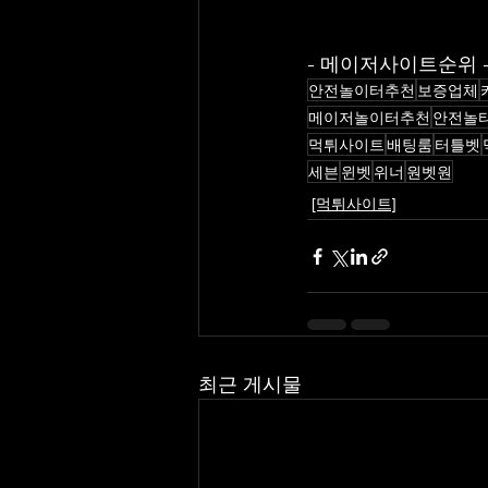
- 메이저사이트순위 
안전놀이터추천
보증업체
메이저놀이터추천
안전놀
먹튀사이트
배팅룸
터틀벳
세븐
윈벳
위너
원벳원
[먹튀사이트]
최근 게시물