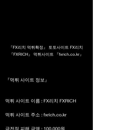
『FX리치 먹튀확정』 토토사이트 FX리치 
『FXRICH』 먹튀사이트 『fxrich.co.kr』
『먹튀 사이트 정보』
먹튀 사이트 이름 : FX리치 FXRICH
먹튀 사이트 주소 : fxrich.co.kr
금전적 피해 금액 : 100,000원