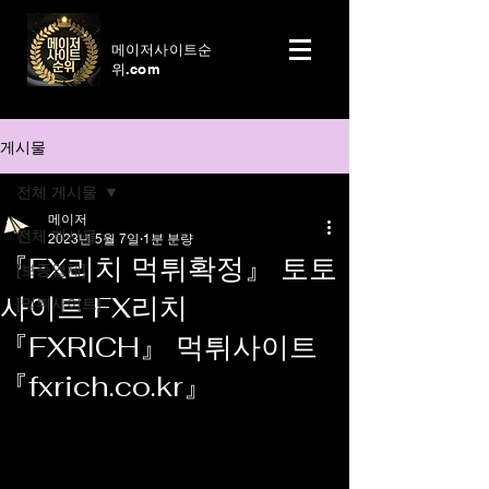
메이저사이트순
위.com
게시물
전체 게시물
메이저
전체 게시물
2023년 5월 7일
1분 분량
『FX리치 먹튀확정』 토토
[보증업체]
사이트 FX리치
[먹튀사이트]
『FXRICH』 먹튀사이트
『fxrich.co.kr』