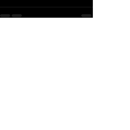
최근 게시물
전체 보기