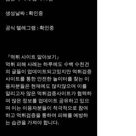
생성날짜 : 확인중
공식 텔레그램 : 확인중 
『먹튀 사이트 알아보기』 
먹튀 피해 사례는 하루에도 수백 수천건
의 글들이 업데이트되고있지만 먹튀검증
사이트를 통한 안전한 놀이터를 찾는 이
용자분들은 현재에도 많지않으며 이를 
알리고자 많은 먹튀검증사이트가 협력하
여 많은 정보를 업데이트 공유하고 있으
며 이는 이용자분들이 적극적으로 참여
하고 먹튀검증을 통하여 피해를 예방하
는 습관을 가져야 합니다.