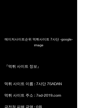
메이저사이트순위 먹튀사이트 7사단 -google-
image
『먹튀 사이트 정보』
먹튀 사이트 이름 : 7사단 7SADAN
먹튀 사이트 주소 : 7sd-2019.com
금전적 피해 금액 : 0원