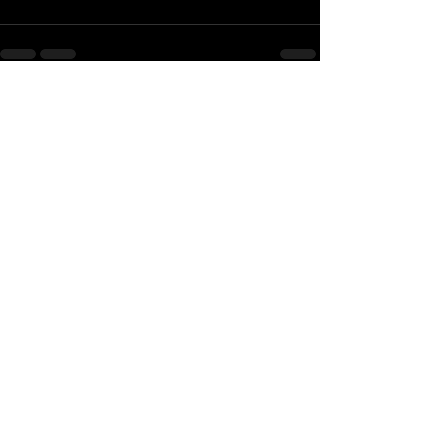
최근 게시물
전체 보기