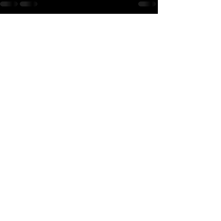
최근 게시물
전체 보기