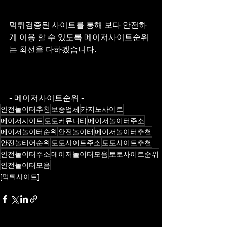
먹튀검증된 사이트를 통해 보다 안전하
게 이용 할 수 있도록 메이저사이트순위
는 최선을 다하겠습니다.
- 메이저사이트순위 -
안전놀이터추천
보증업체
카지노사이트
메이저사이트
토토커뮤니티
메이저놀이터주소
메이저놀이터순위
안전놀이터
메이저놀이터추천
안전놀티어순위
토토사이트주소
토토사이트추천
안전놀이터주소
메이저놀이터모음
토토사이트순위
안전놀이터모음
[먹튀사이트]