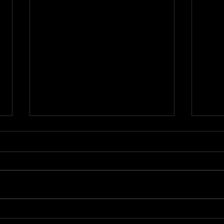
『에이수스 먹튀확정』 토토
『하