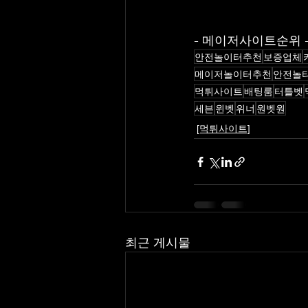
- 메이저사이트순위 
안전놀이터추천
보증업체
메이저놀이터추천
안전놀
먹튀사이트
배팅룸
터틀벳
세븐
윈벳
위너
원벳원
[먹튀사이트]
최근 게시물