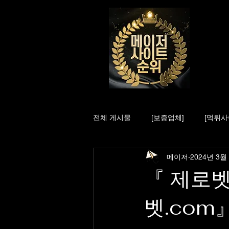
전체 게시물
[보증업체]
[먹튀사
메이저
2024년 3월
『 제로벳
벳.com