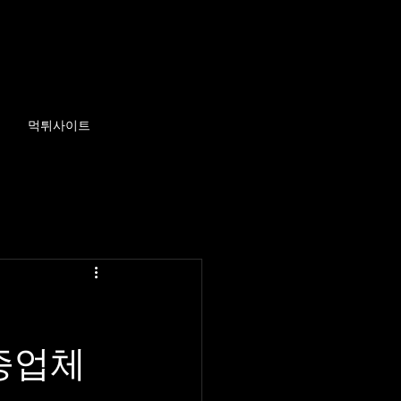
먹튀사이트
증업체