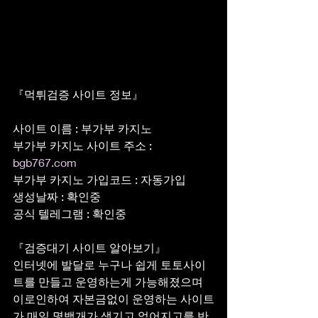
『먹튀검증 사이트 정보』
사이트 이름 : 부가부 카지노
부가부 카지노 사이트​​​ 주소 :
bgb767.com
부가부 카지노 ​​​가입코드 : 자동가입
생성날짜 : 확인중
공식 텔레그램 : 확인중
『검증대기 사이트 알아보기』 
인터넷에 발달로 누구나 쉽게 토토사이
트를 만들고 운영하는게 가능해졌으며 
이로인하여 자본금없이 운영하는 사이트
가 매일 몇백개가 생기고 없어지고를 반