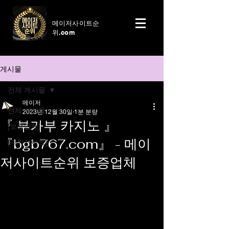
메이저사이트순
위.com
게시물
전체 게시물
메이저
전체 게시물
2023년 12월 30일
1분 분량
『 부가부 카지노 』
[보증업체]
『bgb767.com』 - 메이
[먹튀사이트]
저사이트순위 보증업체