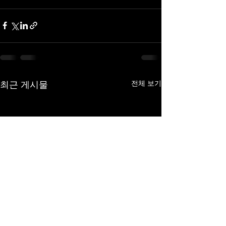
최근 게시물
전체 보기