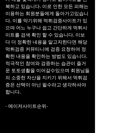
복하고 있습니다. 이로 인한 모든 피해는 
이용하는 회원분들에게 돌아가고있습니
다. 이를 막기위해 먹튀검증사이트가 있
으며 어느 누구나 쉽고 간단하게 먹튀사
이트를 검색 확인 할 수 있습니다. 이보
다 더 정확한 내용을 알고자한다면 해당 
먹튀검증 커뮤티니에 검증 요청하여 정
확한 내용을 확인하는 방법도 있습니다. 
적극적인 참여와 검증하는 습관이 즐거
운 토토생활을 이어갈수있으며 회원님들
의 소중한 자산을 지키기 위해서 먹튀검
증은 선택이 아닌 필수라고 생각하셔야 
합니다.
- 메이저사이트순위-