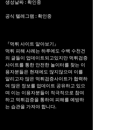
생성날짜 : 확인중
공식 텔레그램 : 확인중 
『먹튀 사이트 알아보기』 
먹튀 피해 사례는 하루에도 수백 수천건
의 글들이 업데이트되고있지만 먹튀검증
사이트를 통한 안전한 놀이터를 찾는 이
용자분들은 현재에도 많지않으며 이를 
알리고자 많은 먹튀검증사이트가 협력하
여 많은 정보를 업데이트 공유하고 있으
며 이는 이용자분들이 적극적으로 참여
하고 먹튀검증을 통하여 피해를 예방하
는 습관을 가져야 합니다.