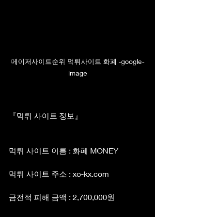
메이저사이트순위 먹튀사이트 화폐 -google-
image
『먹튀 사이트 정보』
먹튀 사이트 이름 : 화폐 MONEY
먹튀 사이트 주소 : xo-kx.com
금전적 피해 금액 : 2,700,000원