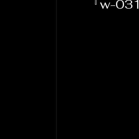
『w-03