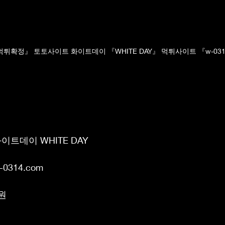
튀확정』 토토사이트 화이트데이 『WHITE DAY』 먹튀사이트 『w-031
』
이트데이 WHITE DAY
0314.com
0원