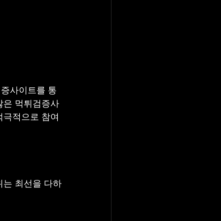
검증사이트를 통
많은 먹튀검증사
적극적으로 참여
위는 최선을 다하