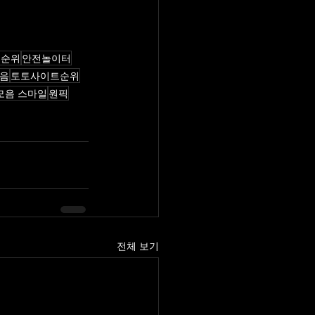
터순위
안전놀이터
음
토토사이트순위
모음 스마일
원픽
전체 보기