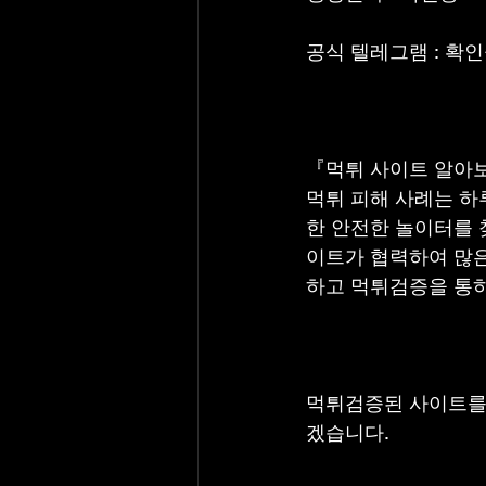
공식 텔레그램 : 확인
『먹튀 사이트 알아
먹튀 피해 사례는 
한 안전한 놀이터를
이트가 협력하여 많
하고 먹튀검증을 통하
먹튀검증된 사이트를 
겠습니다.