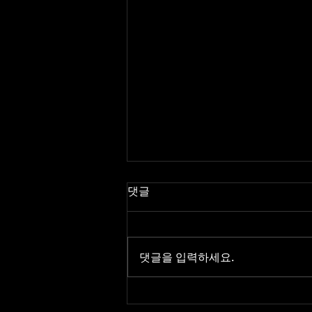
댓글
댓글을 입력하세요.
『런웨이 먹튀확정』 토토사