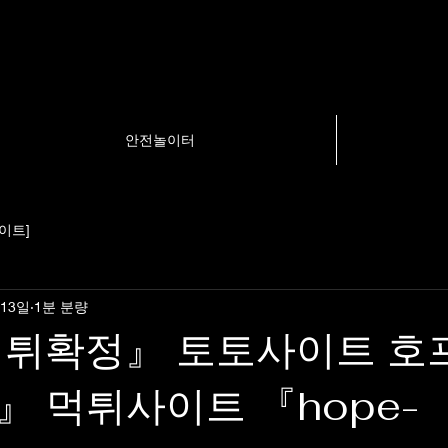
안전놀이터
이트]
 13일
1분 분량
먹튀확정』 토토사이트 호
』 먹튀사이트 『hope-