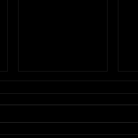
『에이수스 먹튀확정』 토토
『하