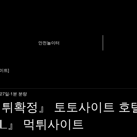
안전놀이터
이트]
 27일
1분 분량
먹튀확정』 토토사이트 호
EL』 먹튀사이트