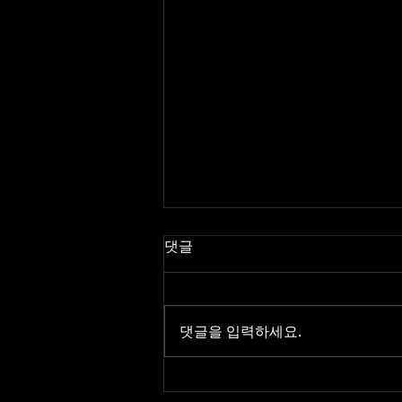
댓글
댓글을 입력하세요.
『런웨이 먹튀확정』 토토사