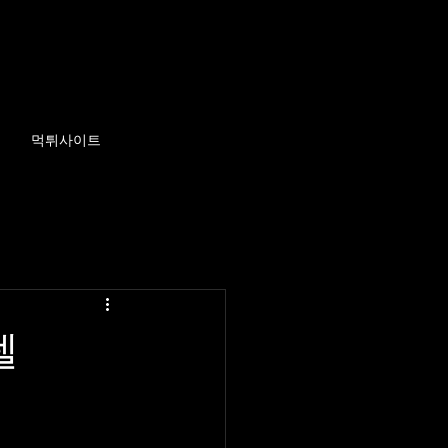
먹튀사이트
텔