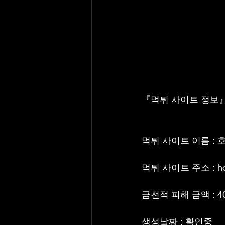
『먹튀 사이트 정보
먹튀 사이트 이름 : 호
먹튀 사이트 주소 : ho
금전적 피해 금액 : 40
생성날짜 : 확인중