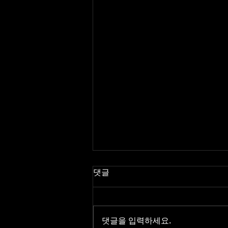
댓글
댓글을 입력하세요.