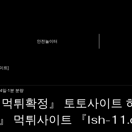
안전놀이터
이트]
 4일
1분 분량
 먹튀확정』 토토사이트 
 먹튀사이트 『lsh-11.