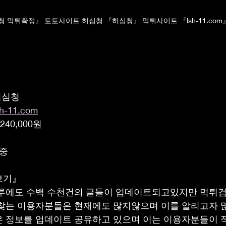
 먹튀확정』 토토사이트 허심청 『허심청』 먹튀사이트 『lsh-11.com
』
허심청
sh-11.com
240,000원
중 
보기』 
하루에도 수백 수천건의 글들이 업데이트되고있지만 먹튀
 찾는 이용자분들은 현재에도 많지않으며 이를 알리고자 
은 정보를 업데이트 공유하고 있으며 이는 이용자분들이 