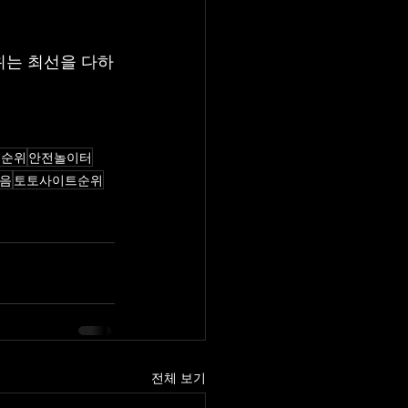
위는 최선을 다하
터순위
안전놀이터
음
토토사이트순위
전체 보기