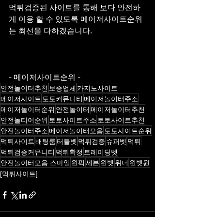
먹튀검증된 사이트를 통해 보다 안전하
게 이용 할 수 있도록 메이저사이트순위
는 최선을 다하겠습니다.
- 메이저사이트순위 -
안전놀이터추천
보증업체
카지노사이트
메이저사이트
토토커뮤니티
메이저놀이터주소
메이저놀이터순위
안전놀이터
메이저놀이터추천
안전놀티어순위
토토사이트주소
토토사이트추천
안전놀이터주소
메이저놀이터모음
토토사이트순위
먹튀사이트
배팅룸
터틀벳
먹튀검증
슈퍼벳
먹튀
먹튀검증커뮤니티
먹튀확정
트레이딩벳
안전놀이터모음 스마일
원픽
세븐
윈벳
위너
원벳원
[먹튀사이트]