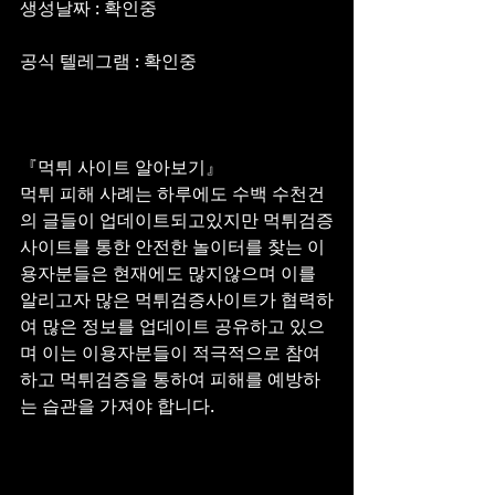
생성날짜 : 확인중
공식 텔레그램 : 확인중 
『먹튀 사이트 알아보기』 
먹튀 피해 사례는 하루에도 수백 수천건
의 글들이 업데이트되고있지만 먹튀검증
사이트를 통한 안전한 놀이터를 찾는 이
용자분들은 현재에도 많지않으며 이를 
알리고자 많은 먹튀검증사이트가 협력하
여 많은 정보를 업데이트 공유하고 있으
며 이는 이용자분들이 적극적으로 참여
하고 먹튀검증을 통하여 피해를 예방하
는 습관을 가져야 합니다.