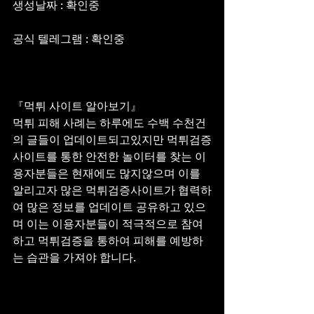
생성날짜 : 확인중
공식 텔레그램 : 확인중 
『먹튀 사이트 알아보기』 
먹튀 피해 사례는 하루에도 수백 수천건
의 글들이 업데이트되고있지만 먹튀검증
사이트를 통한 안전한 놀이터를 찾는 이
용자분들은 현재에도 많지않으며 이를 
알리고자 많은 먹튀검증사이트가 협력하
여 많은 정보를 업데이트 공유하고 있으
며 이는 이용자분들이 적극적으로 참여
하고 먹튀검증을 통하여 피해를 예방하
는 습관을 가져야 합니다.