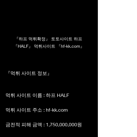
『하프 먹튀확정』 토토사이트 하프 
『HALF』 먹튀사이트 『hf-kk.com』
『먹튀 사이트 정보』
먹튀 사이트 이름 : 하프 HALF
먹튀 사이트 주소 : hf-kk.com
금전적 피해 금액 : 1,750,000,000원