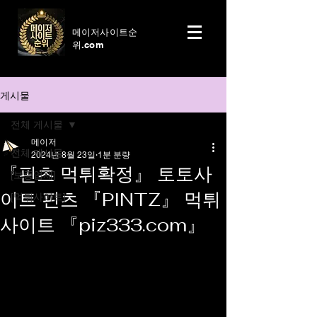
메이저사이트순
위.com
게시물
전체 게시물
메이저
전체 게시물
2024년 8월 23일
1분 분량
『핀츠 먹튀확정』 토토사
[보증업체]
이트 핀츠 『PINTZ』 먹튀
[먹튀사이트]
사이트 『piz333.com』