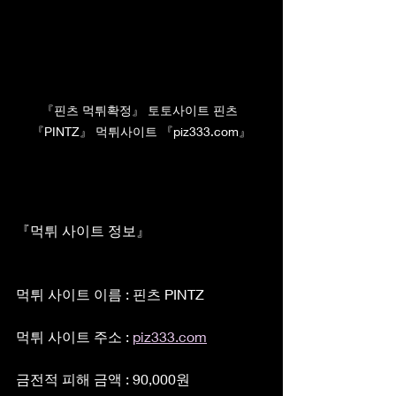
『핀츠 먹튀확정』 토토사이트 핀츠 
『PINTZ』 먹튀사이트 『piz333.com』
『먹튀 사이트 정보』
먹튀 사이트 이름 : 핀츠 PINTZ
먹튀 사이트 주소 : 
piz333.com
금전적 피해 금액 : 90,000원