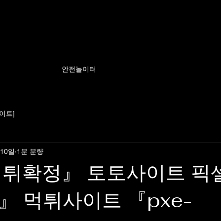
안전놀이터
이트]
 10일
1분 분량
먹튀확정』 토토사이트 픽
L』 먹튀사이트 『pxe-