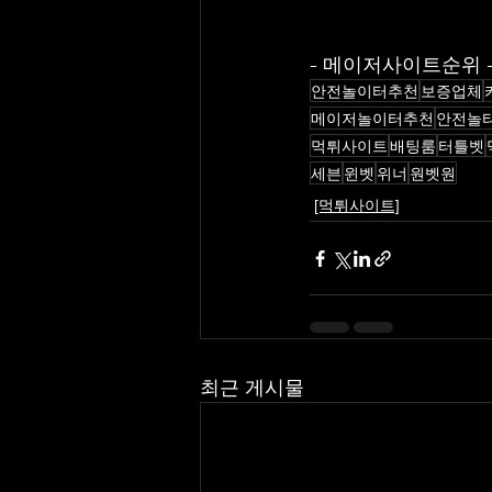
- 메이저사이트순위 
안전놀이터추천
보증업체
메이저놀이터추천
안전놀
먹튀사이트
배팅룸
터틀벳
세븐
윈벳
위너
원벳원
[먹튀사이트]
최근 게시물