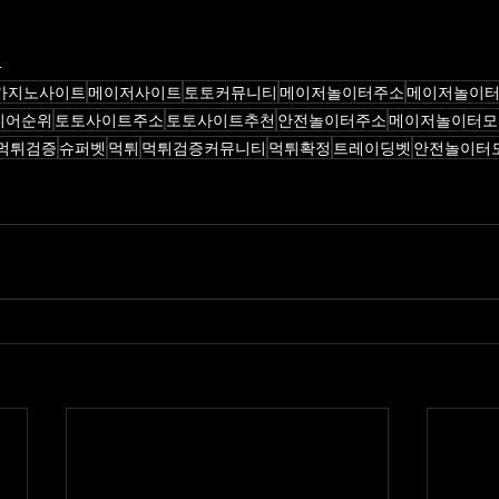
-
카지노사이트
메이저사이트
토토커뮤니티
메이저놀이터주소
메이저놀이
티어순위
토토사이트주소
토토사이트추천
안전놀이터주소
메이저놀이터모
먹튀검증
슈퍼벳
먹튀
먹튀검증커뮤니티
먹튀확정
트레이딩벳
안전놀이터