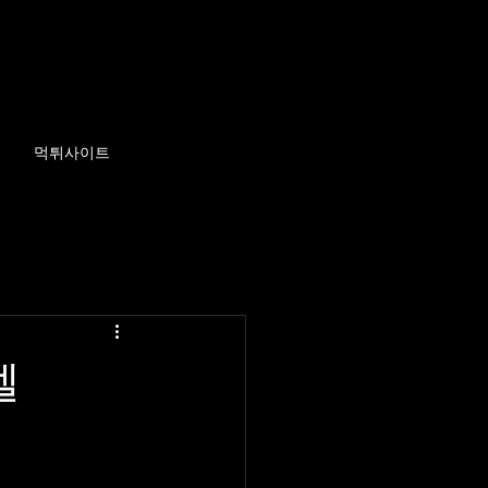
먹튀사이트
셀