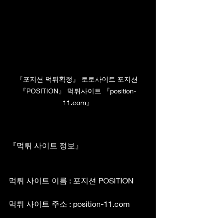
『포지션 먹튀확정』 토토사이트 포지션 
『POSITION』 먹튀사이트 『position-
11.com』
『먹튀 사이트 정보』
먹튀 사이트 이름 : 포지션 POSITION
먹튀 사이트 주소 : position-11.com