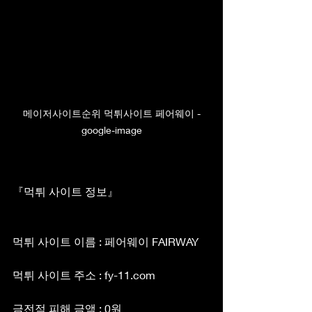
메이저사이트순위 먹튀사이트 페어웨이 -
google-image
『먹튀 사이트 정보』
먹튀 사이트 이름 : 페어웨이 FAIRWAY
먹튀 사이트 주소 : fy-11.com
금전적 피해 금액 : 0원