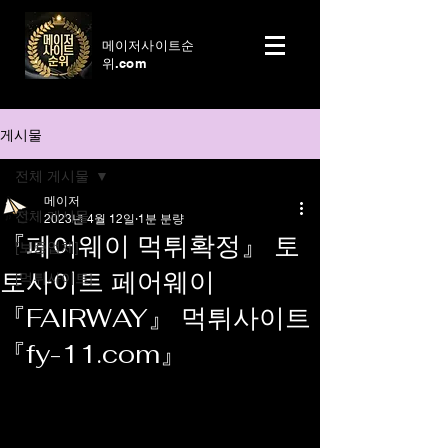
메이저사이트순
위.com
게시물
전체 게시물
메이저
전체 게시물
2023년 4월 12일
1분 분량
『페어웨이 먹튀확정』 토
[보증업체]
토사이트 페어웨이
[먹튀사이트]
『FAIRWAY』 먹튀사이트
『fy-11.com』