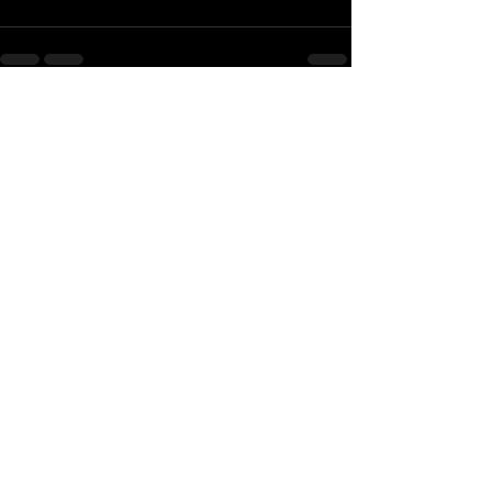
최근 게시물
전체 보기