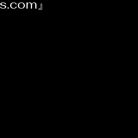
s.com』