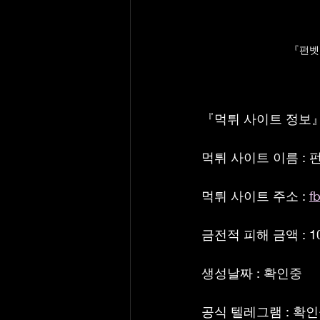
『펀벳 
『먹튀 사이트 정보
먹튀 사이트 이름 : 펀
먹튀 사이트 주소 : 
f
금전적 피해 금액 : 10
생성날짜 : 확인중
공식 텔레그램 : 확인