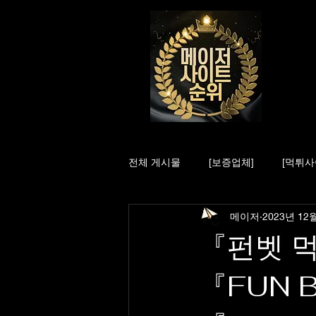
전체 게시물
[보증업체]
[먹튀사
메이저
2023년 12
『펀벳 
『FUN 