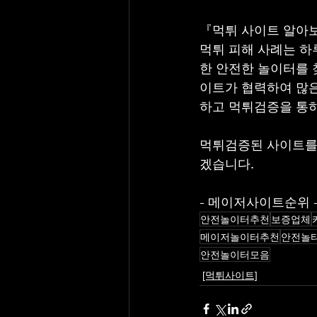
『먹튀 사이트 알아
먹튀 피해 사례는 
한 안전한 놀이터를
이트가 협력하여 많
하고 먹튀검증을 통하
먹튀검증된 사이트를 
겠습니다.
- 메이저사이트순위 
안전놀이터추천
보증업체
메이저놀이터추천
안전놀
안전놀이터모음
[먹튀사이트]