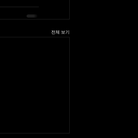
전체 보기