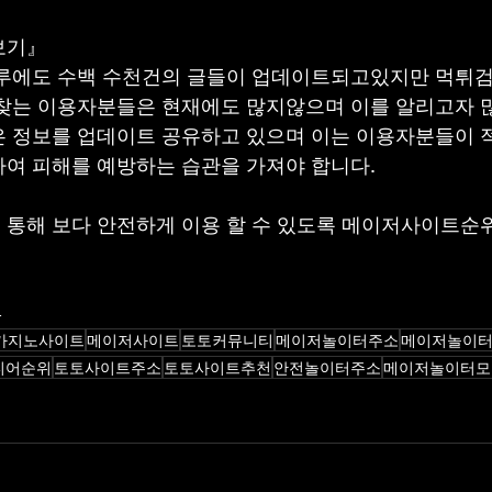
보기』 
하루에도 수백 수천건의 글들이 업데이트되고있지만 먹튀
 찾는 이용자분들은 현재에도 많지않으며 이를 알리고자 
은 정보를 업데이트 공유하고 있으며 이는 이용자분들이 
여 피해를 예방하는 습관을 가져야 합니다.
통해 보다 안전하게 이용 할 수 있도록 메이저사이트순
-
카지노사이트
메이저사이트
토토커뮤니티
메이저놀이터주소
메이저놀이
티어순위
토토사이트주소
토토사이트추천
안전놀이터주소
메이저놀이터모