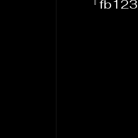
『fb123