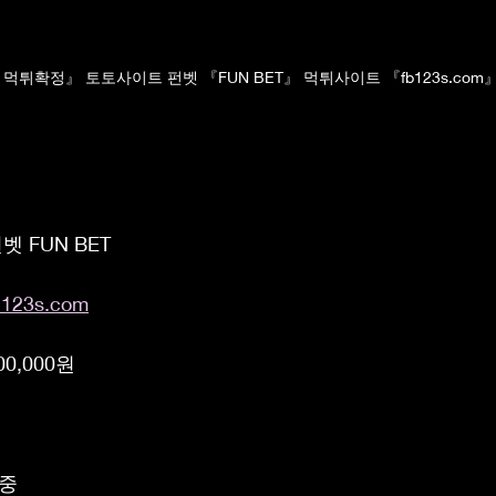
먹튀확정』 토토사이트 펀벳 『FUN BET』 먹튀사이트 『fb123s.com
』
벳 FUN BET
b123s.com
0,000원
중 