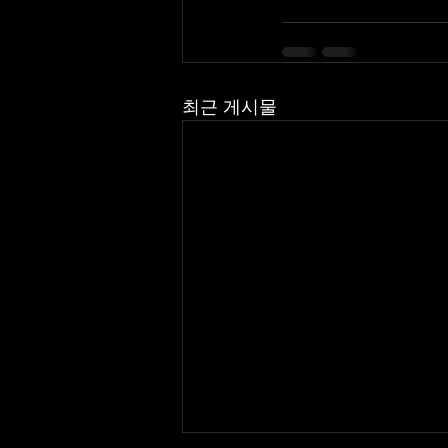
최근 게시물