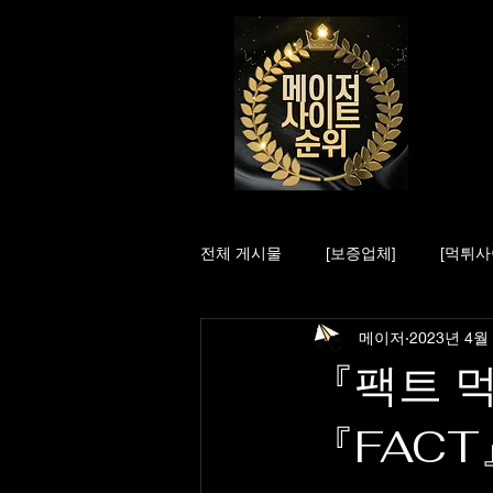
전체 게시물
[보증업체]
[먹튀사
메이저
2023년 4월
『팩트 
『FACT