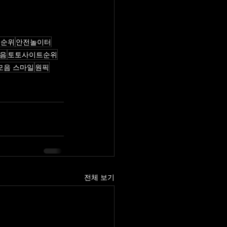
터순위
안전놀이터
음
토토사이트순위
모음 스마일
원픽
전체 보기