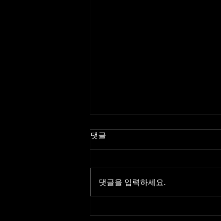
댓글
댓글을 입력하세요.
『런웨이 먹튀확정』 토토사