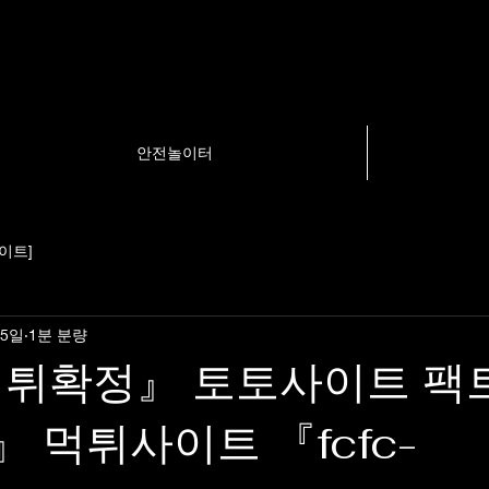
안전놀이터
이트]
 5일
1분 분량
먹튀확정』 토토사이트 팩
』 먹튀사이트 『fcfc-