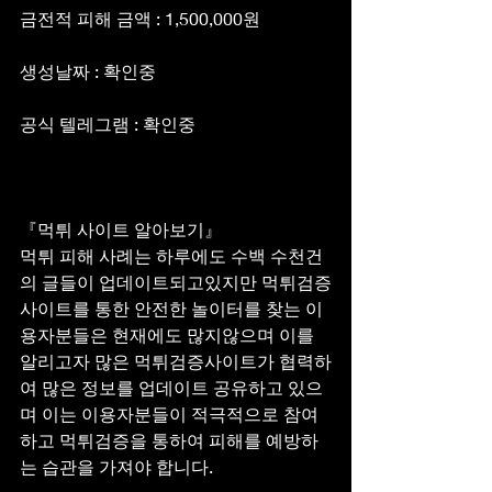
금전적 피해 금액 : 1,500,000원
생성날짜 : 확인중
공식 텔레그램 : 확인중 
『먹튀 사이트 알아보기』 
먹튀 피해 사례는 하루에도 수백 수천건
의 글들이 업데이트되고있지만 먹튀검증
사이트를 통한 안전한 놀이터를 찾는 이
용자분들은 현재에도 많지않으며 이를 
알리고자 많은 먹튀검증사이트가 협력하
여 많은 정보를 업데이트 공유하고 있으
며 이는 이용자분들이 적극적으로 참여
하고 먹튀검증을 통하여 피해를 예방하
는 습관을 가져야 합니다.