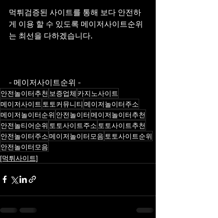
먹튀검증된 사이트를 통해 보다 안전하
게 이용 할 수 있도록 메이저사이트순위
는 최선을 다하겠습니다.
- 메이저사이트순위 -
안전놀이터추천
보증업체
카지노사이트
메이저사이트
토토커뮤니티
메이저놀이터주소
메이저놀이터순위
안전놀이터
메이저놀이터추천
안전놀티어순위
토토사이트주소
토토사이트추천
안전놀이터주소
메이저놀이터모음
토토사이트순위
안전놀이터모음
[먹튀사이트]