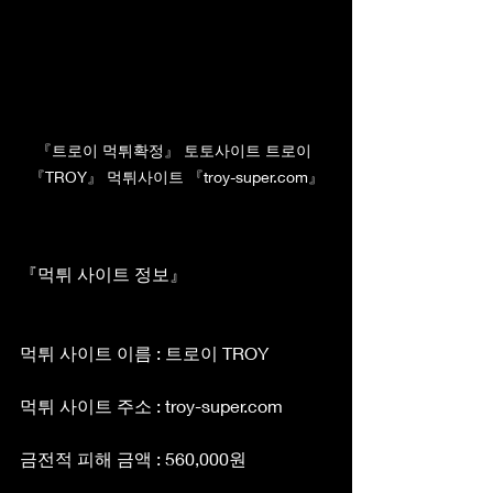
『트로이 ​먹튀확정』 토토사이트 트로이 ​
『TROY』 먹튀사이트 『troy-super.com』
『먹튀 사이트 정보』
먹튀 사이트 이름 : 트로이​ TROY
먹튀 사이트 주소 : troy-super.com
금전적 피해 금액 : 560,000원