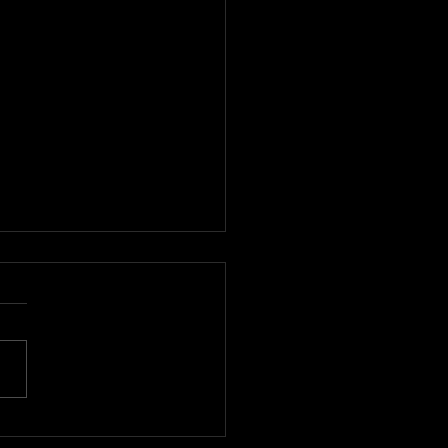
마​ 먹튀확정』 토토사이