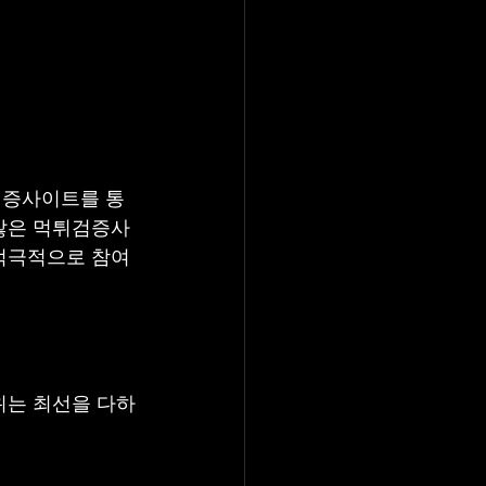
검증사이트를 통
많은 먹튀검증사
적극적으로 참여
위는 최선을 다하