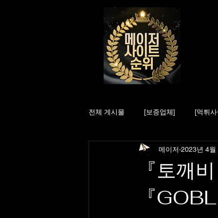
전체 게시물
[보증업체]
[먹튀사
메이저
2023년 4월
『토깨비
『GOBL