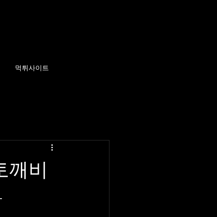
먹튀사이트
토깨비
-