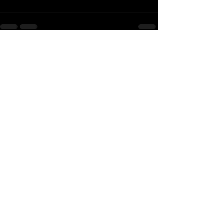
최근 게시물
전체 보기