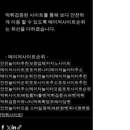
먹튀검증된 사이트를 통해 보다 안전하
게 이용 할 수 있도록 메이저사이트순위
는 최선을 다하겠습니다.
- 메이저사이트순위 -
안전놀이터추천
보증업체
카지노사이트
메이저사이트
토토커뮤니티
메이저놀이터주소
메이저놀이터순위
안전놀이터
메이저놀이터추천
안전놀티어순위
토토사이트주소
토토사이트추천
안전놀이터주소
메이저놀이터모음
토토사이트순위
먹튀사이트
배팅룸
터틀벳
먹튀검증
슈퍼벳
먹튀
먹튀검증커뮤니티
먹튀확정
트레이딩벳
안전놀이터모음 스마일
원픽
세븐
윈벳
위너
원벳원
[먹튀사이트]