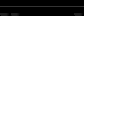
최근 게시물
전체 보기