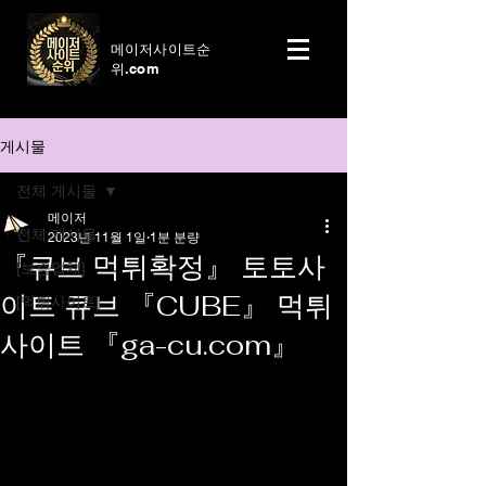
메이저사이트순
위.com
게시물
전체 게시물
메이저
전체 게시물
2023년 11월 1일
1분 분량
『큐브​ 먹튀확정』 토토사
[보증업체]
이트 큐브​ 『CUBE』 먹튀
[먹튀사이트]
사이트 『ga-cu.com』