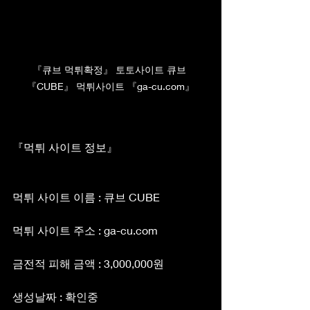
『큐브​ 먹튀확정』 토토사이트 큐브​ 
『CUBE』 먹튀사이트 『ga-cu.com』
『먹튀 사이트 정보』
먹튀 사이트 이름 : 큐브​ CUBE
먹튀 사이트 주소 : ga-cu.com
금전적 피해 금액 : 3,000,000원
생성날짜 : 확인중