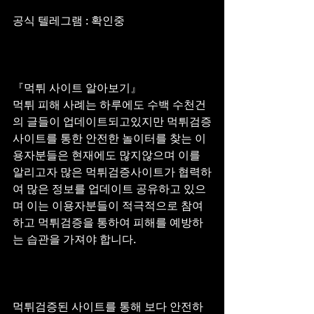
공식 텔레그램 : 확인중 
『먹튀 사이트 알아보기』 
먹튀 피해 사례는 하루에도 수백 수천건
의 글들이 업데이트되고있지만 먹튀검증
사이트를 통한 안전한 놀이터를 찾는 이
용자분들은 현재에도 많지않으며 이를 
알리고자 많은 먹튀검증사이트가 협력하
여 많은 정보를 업데이트 공유하고 있으
며 이는 이용자분들이 적극적으로 참여
하고 먹튀검증을 통하여 피해를 예방하
는 습관을 가져야 합니다.
먹튀검증된 사이트를 통해 보다 안전하