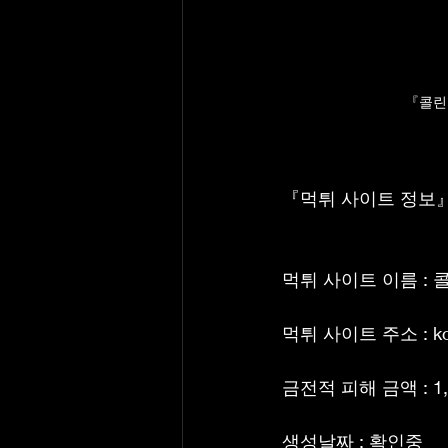
『콜린 
『먹튀 사이트 정보
먹튀 사이트 이름 : 콜
먹튀 사이트 주소 : kol
금전적 피해 금액 : 1,
생성날짜 : 확인중