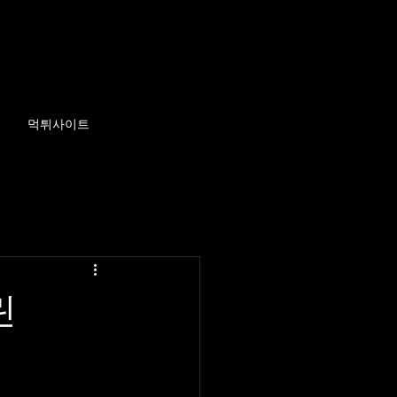
먹튀사이트
린