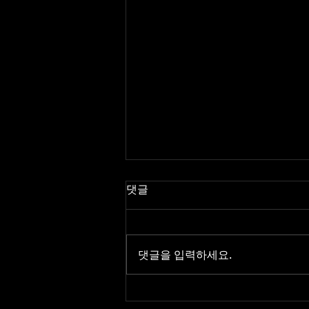
댓글
댓글을 입력하세요.
『런웨이 먹튀확정』 토토사