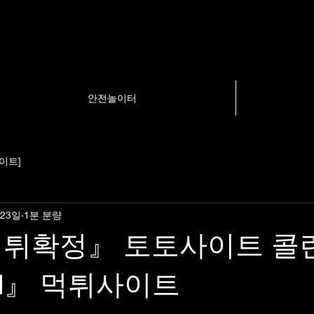
안전놀이터
이트]
 23일
1분 분량
먹튀확정』 토토사이트 콜
N』 먹튀사이트