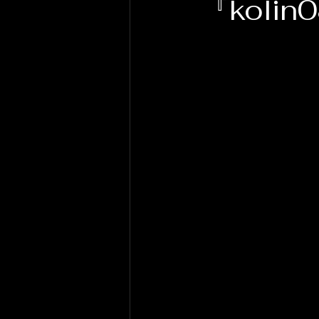
『kolin