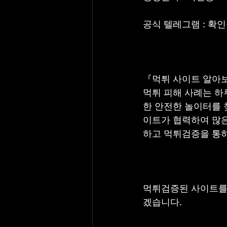
공식 텔레그램 : 확인
『먹튀 사이트 알아
먹튀 피해 사례는 
한 안전한 놀이터를
이트가 협력하여 많
하고 먹튀검증을 통하
먹튀검증된 사이트를 
겠습니다.