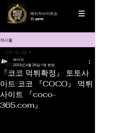
메이저사이트순
위.com
게시물
전체 게시물
메이저
전체 게시물
2023년 4월 26일
1분 분량
『코코 먹튀확정』 토토사
[보증업체]
이트 코코 『COCO』 먹튀
[먹튀사이트]
사이트 『coco-
365.com』