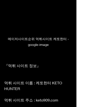
메이저사이트순위 먹튀사이트 케토헌터 -
google-image
『먹튀 사이트 정보』
먹튀 사이트 이름 : 케토헌터 KETO 
HUNTER
먹튀 사이트 주소 : keto909.com