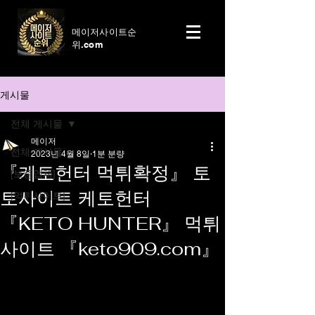
메이저사이트순
위.com
게시물
전체 게시물
메이저
전체 게시물
2023년 4월 8일
1분 분량
『케토헌터 먹튀확정』 토
[보증업체]
토사이트 케토헌터
[먹튀사이트]
『KETO HUNTER』 먹튀
사이트 『keto909.com』