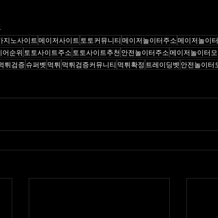
-
카지노사이트
메이저사이트
토토커뮤니티
메이저놀이터주소
메이저놀이
티어순위
토토사이트주소
토토사이트추천
안전놀이터주소
메이저놀이터모
먹튀검증
슈퍼벳
먹튀
먹튀검증커뮤니티
먹튀확정
트레이딩벳
안전놀이터