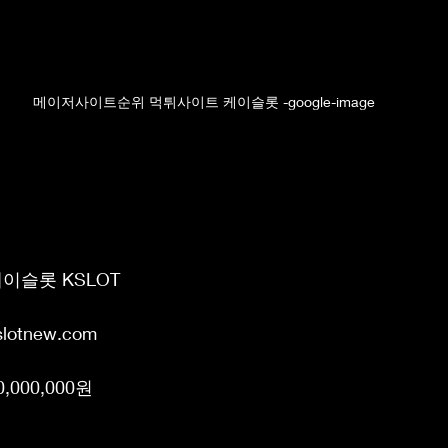
메이저사이트순위 먹튀사이트 케이슬롯 -google-image
』
케이슬롯 KSLOT
otnew.com
,000,000원