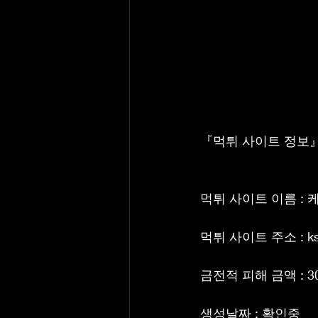
『먹튀 사이트 정보
먹튀 사이트 이름 : 
먹튀 사이트 주소 : ksl
금전적 피해 금액 : 30
생성날짜 : 확인중