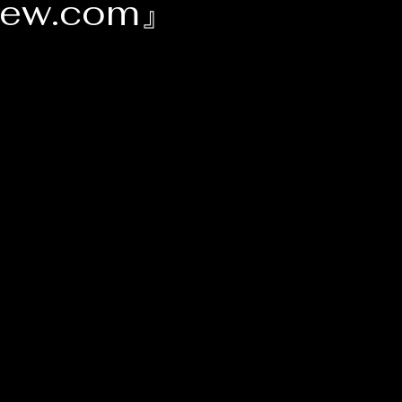
new.com』