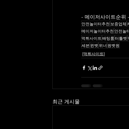
- 메이저사이트순위 
안전놀이터추천
보증업체
메이저놀이터추천
안전놀
먹튀사이트
배팅룸
터틀벳
세븐
윈벳
위너
원벳원
[먹튀사이트]
최근 게시물