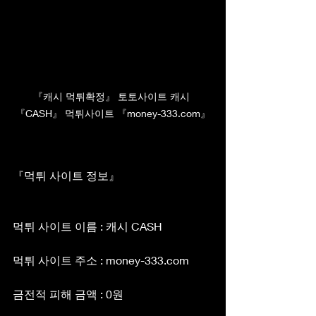
『캐시 먹튀확정』 토토사이트 캐시 
『CASH』 먹튀사이트 『money-333.com』
『먹튀 사이트 정보』
먹튀 사이트 이름 : 캐시 CASH
먹튀 사이트 주소 : money-333.com
금전적 피해 금액 : 0원