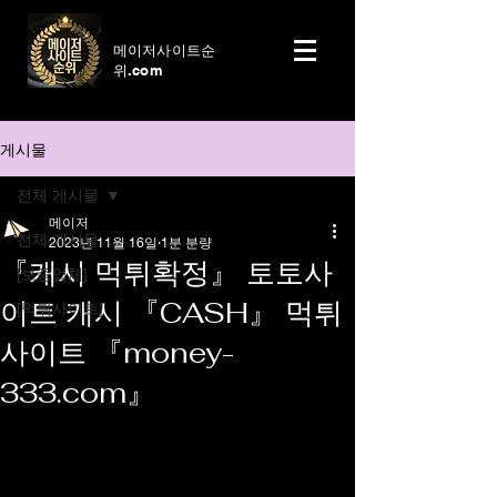
메이저사이트순
위.com
게시물
전체 게시물
메이저
전체 게시물
2023년 11월 16일
1분 분량
『캐시 먹튀확정』 토토사
[보증업체]
이트 캐시 『CASH』 먹튀
[먹튀사이트]
사이트 『money-
333.com』