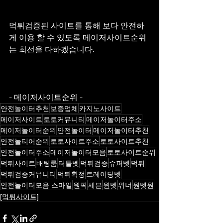
먹튀검증된 사이트를 통해 보다 안전하
게 이용 할 수 있도록 메이저사이트순위
는 최선을 다하겠습니다.
- 메이저사이트순위 -
안전놀이터추천
보증업체
카지노사이트
메이저사이트
토토커뮤니티
메이저놀이터주소
메이저놀이터순위
안전놀이터
메이저놀이터추천
안전놀티어순위
토토사이트주소
토토사이트추천
안전놀이터주소
메이저놀이터모음
토토사이트순위
먹튀사이트
배팅룸
터틀벳
먹튀검증
슈퍼벳
먹튀
먹튀검증커뮤니티
먹튀확정
트레이딩벳
안전놀이터모음 스마일
원픽
세븐
윈벳
위너
원벳원
[먹튀사이트]