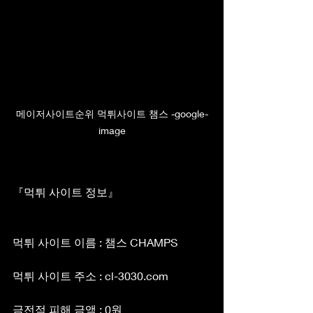
메이저사이트순위 먹튀사이트 챔스 -google-
image
『먹튀 사이트 정보』
먹튀 사이트 이름 : 챔스 CHAMPS
먹튀 사이트 주소 : cl-3030.com
금전적 피해 금액 : 0원