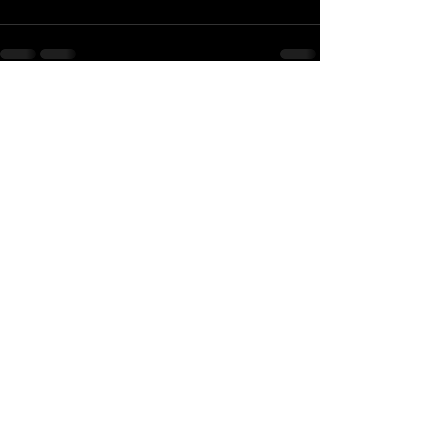
최근 게시물
전체 보기