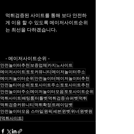
먹튀검증된 사이트를 통해 보다 안전하
게 이용 할 수 있도록 메이저사이트순위
는 최선을 다하겠습니다.
- 메이저사이트순위 -
안전놀이터추천
보증업체
카지노사이트
메이저사이트
토토커뮤니티
메이저놀이터주소
메이저놀이터순위
안전놀이터
메이저놀이터추천
안전놀티어순위
토토사이트주소
토토사이트추천
안전놀이터주소
메이저놀이터모음
토토사이트순위
먹튀사이트
배팅룸
터틀벳
먹튀검증
슈퍼벳
먹튀
먹튀검증커뮤니티
먹튀확정
트레이딩벳
안전놀이터모음 스마일
원픽
세븐
윈벳
위너
원벳원
[먹튀사이트]