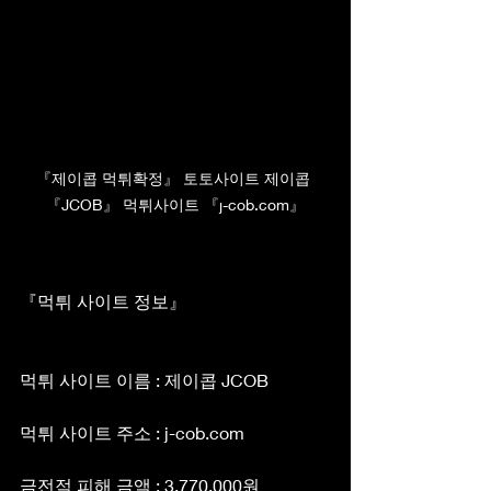
『제이콥 먹튀확정』 토토사이트 제이콥 
『JCOB』 먹튀사이트 『j-cob.com』
『먹튀 사이트 정보』
먹튀 사이트 이름 : 제이콥 JCOB
먹튀 사이트 주소 : j-cob.com
금전적 피해 금액 : 3,770,000원