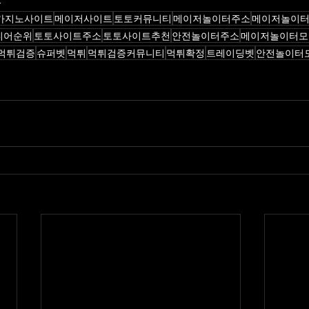
-
카지노사이트
메이저사이트
토토커뮤니티
메이저놀이터주소
메이저놀이
티어순위
토토사이트주소
토토사이트추천
안전놀이터주소
메이저놀이터모
먹튀검증
슈퍼벳
먹튀
먹튀검증커뮤니티
먹튀확정
트레이딩벳
안전놀이터