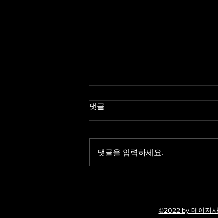
댓글
댓글을 입력하세요.
『런웨이 먹튀확정』 토토사
이트 런웨이 『RUNAWAY』
먹튀사이트
©2022 by 메이
『hgh2424.com』