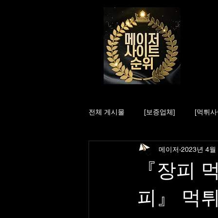
전체 게시물
[보증업체]
[먹튀사
메이저
2023년 4월
『장피 
피』 먹튀