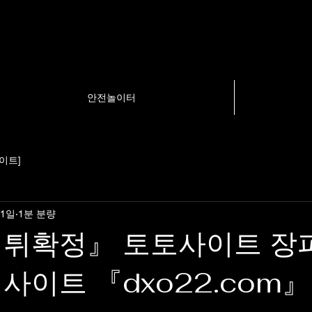
안전놀이터
이트]
 1일
1분 분량
먹튀확정』 토토사이트 장
사이트 『dxo22.com』