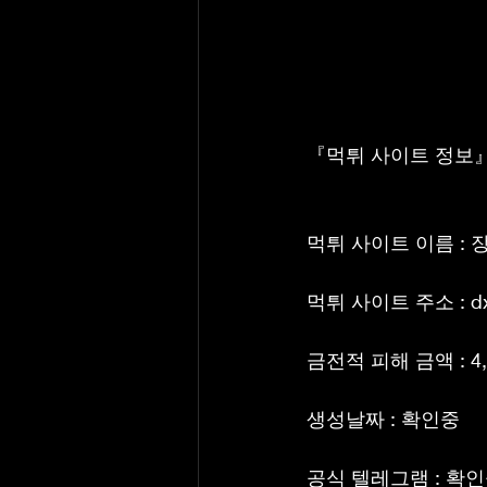
『먹튀 사이트 정보
먹튀 사이트 이름 : 
먹튀 사이트 주소 : dx
금전적 피해 금액 : 4,
생성날짜 : 확인중
공식 텔레그램 : 확인