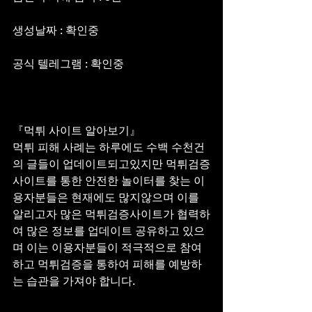
생성날짜 : 확인중
공식 텔레그램 : 확인중 
『먹튀 사이트 알아보기』 
먹튀 피해 사례는 하루에도 수백 수천건
의 글들이 업데이트되고있지만 먹튀검증
사이트를 통한 안전한 놀이터를 찾는 이
용자분들은 현재에도 많지않으며 이를 
알리고자 많은 먹튀검증사이트가 협력하
여 많은 정보를 업데이트 공유하고 있으
며 이는 이용자분들이 적극적으로 참여
하고 먹튀검증을 통하여 피해를 예방하
는 습관을 가져야 합니다.