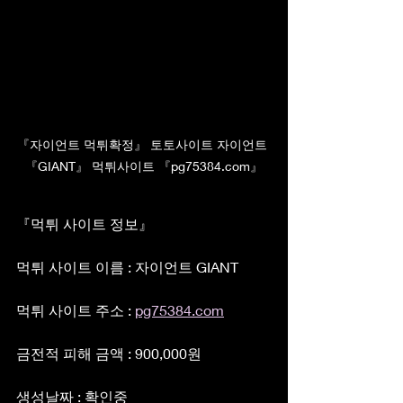
『자이언트 먹튀확정』 토토사이트 자이언트 
『GIANT』 먹튀사이트 『pg75384.com』
『먹튀 사이트 정보』
먹튀 사이트 이름 : 자이언트 GIANT
먹튀 사이트 주소 : 
pg75384.com
금전적 피해 금액 : 900,000원
생성날짜 : 확인중