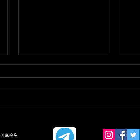
『에이수스 먹튀확정』 토토
『하
사이트 에이수스 『ASUS』
트 
먹튀사이트 『su-ov.com』
트 『
저사이트순위