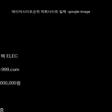
메이저사이트순위 먹튀사이트 일렉 -google-image
』
렉 ELEC
999.com
000,000원
인중