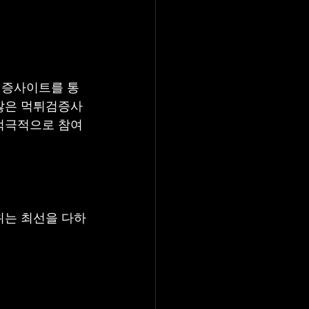
검증사이트를 통
많은 먹튀검증사
적극적으로 참여
위는 최선을 다하