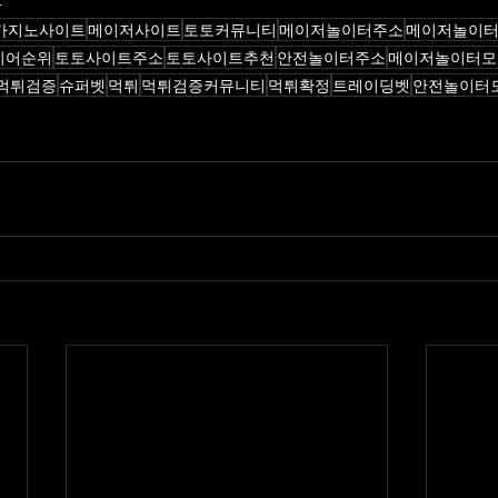
-
카지노사이트
메이저사이트
토토커뮤니티
메이저놀이터주소
메이저놀이
티어순위
토토사이트주소
토토사이트추천
안전놀이터주소
메이저놀이터모
먹튀검증
슈퍼벳
먹튀
먹튀검증커뮤니티
먹튀확정
트레이딩벳
안전놀이터