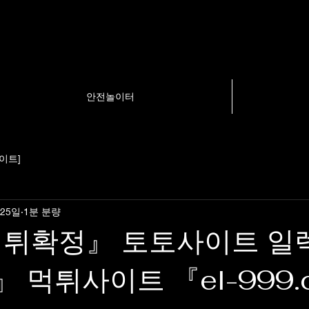
안전놀이터
이트]
 25일
1분 분량
』 토토사이트 일렉​​​​​​​​​​​​
』 먹튀사이트 『el-999