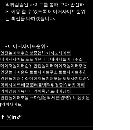
먹튀검증된 사이트를 통해 보다 안전하
게 이용 할 수 있도록 메이저사이트순위
는 최선을 다하겠습니다.
- 메이저사이트순위 -
안전놀이터추천
보증업체
카지노사이트
메이저사이트
토토커뮤니티
메이저놀이터주소
메이저놀이터순위
안전놀이터
메이저놀이터추천
안전놀티어순위
토토사이트주소
토토사이트추천
안전놀이터주소
메이저놀이터모음
토토사이트순위
먹튀사이트
배팅룸
터틀벳
먹튀검증
슈퍼벳
먹튀
먹튀검증커뮤니티
먹튀확정
트레이딩벳
안전놀이터모음 스마일
원픽
세븐
윈벳
위너
원벳원
[먹튀사이트]