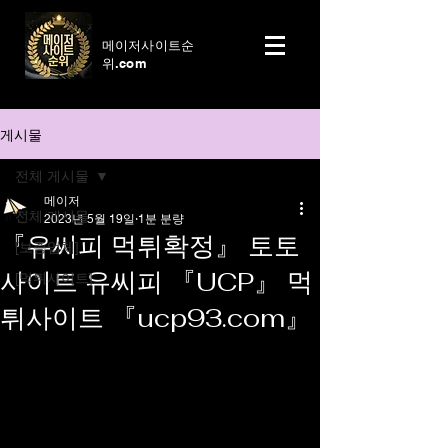
메이저사이트순
위.com
게시물
전체 게시물
메이저
전체 게시물
2023년 5월 19일
1분 분량
『유씨피 먹튀확정』 토토
[보증업체]
사이트 유씨피 『UCP』 먹
[먹튀사이트]
튀사이트 『ucp93.com』