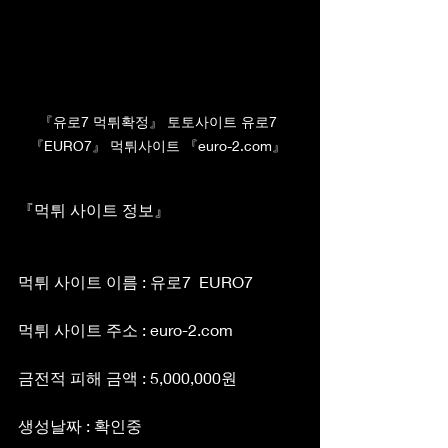
『유로7 ​먹튀확정』 토토사이트 유로7​ 
『EURO7』 먹튀사이트 『euro-2.com』 
『먹튀 사이트 정보』
먹튀 사이트 이름 : 유로7 ​ EURO7
먹튀 사이트 주소 : euro-2.com
금전적 피해 금액 : 5,000,000원
생성날짜 : 확인중