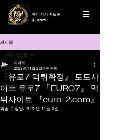
메이저사이트순
위.com
게시물
전체 게시물
메이저
전체 게시물
2023년 11월 2일
1분 분량
『유로7 ​먹튀확정』 토토사
[보증업체]
이트 유로7​ 『EURO7』 먹
[먹튀사이트]
튀사이트 『euro-2.com』
최종 수정일:
2023년 11월 3일