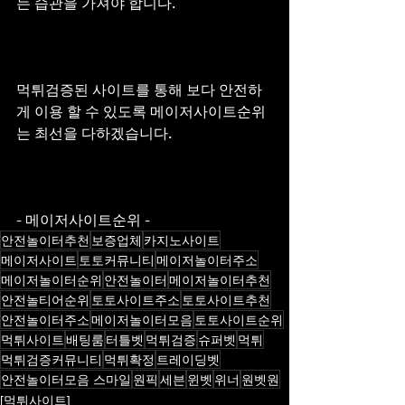
는 습관을 가져야 합니다.
먹튀검증된 사이트를 통해 보다 안전하
게 이용 할 수 있도록 메이저사이트순위
는 최선을 다하겠습니다.
- 메이저사이트순위 -
안전놀이터추천
보증업체
카지노사이트
메이저사이트
토토커뮤니티
메이저놀이터주소
메이저놀이터순위
안전놀이터
메이저놀이터추천
안전놀티어순위
토토사이트주소
토토사이트추천
안전놀이터주소
메이저놀이터모음
토토사이트순위
먹튀사이트
배팅룸
터틀벳
먹튀검증
슈퍼벳
먹튀
먹튀검증커뮤니티
먹튀확정
트레이딩벳
안전놀이터모음 스마일
원픽
세븐
윈벳
위너
원벳원
[먹튀사이트]