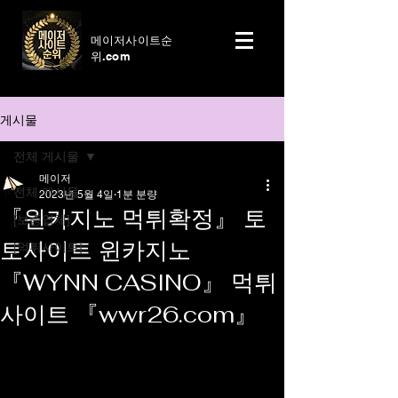
메이저사이트순
위.com
게시물
전체 게시물
메이저
전체 게시물
2023년 5월 4일
1분 분량
『윈카지노 먹튀확정』 토
[보증업체]
토사이트 윈카지노
[먹튀사이트]
『WYNN CASINO』 먹튀
사이트 『wwr26.com』