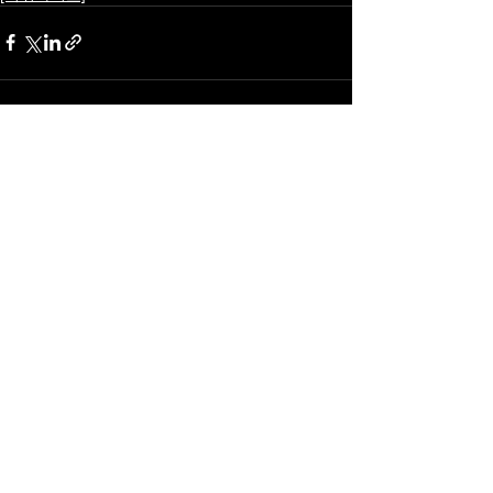
최근 게시물
전체 보기