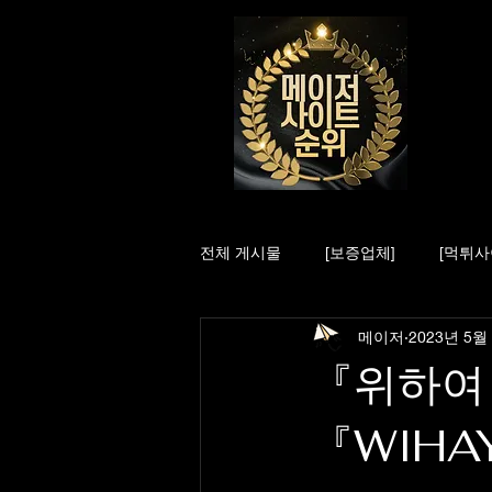
전체 게시물
[보증업체]
[먹튀사
메이저
2023년 5월
『위하여
『WIHA