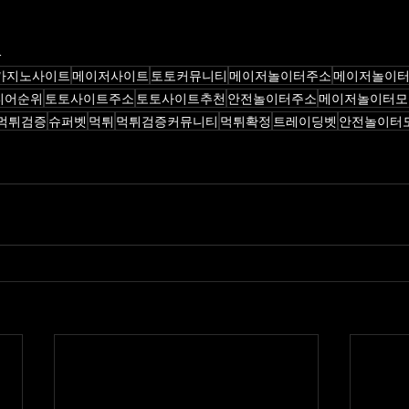
-
카지노사이트
메이저사이트
토토커뮤니티
메이저놀이터주소
메이저놀이
티어순위
토토사이트주소
토토사이트추천
안전놀이터주소
메이저놀이터모
먹튀검증
슈퍼벳
먹튀
먹튀검증커뮤니티
먹튀확정
트레이딩벳
안전놀이터