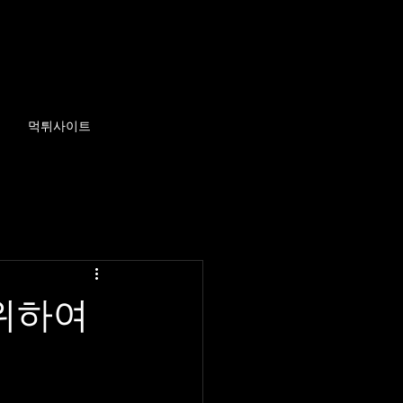
먹튀사이트
위하여