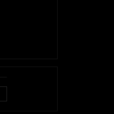
마​ 먹튀확정』 토토사이