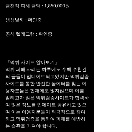
금전적 피해 금액 : 1,850,000원
생성날짜 : 확인중
공식 텔레그램 : 확인중 
『먹튀 사이트 알아보기』 
먹튀 피해 사례는 하루에도 수백 수천건
의 글들이 업데이트되고있지만 먹튀검증
사이트를 통한 안전한 놀이터를 찾는 이
용자분들은 현재에도 많지않으며 이를 
알리고자 많은 먹튀검증사이트가 협력하
여 많은 정보를 업데이트 공유하고 있으
며 이는 이용자분들이 적극적으로 참여
하고 먹튀검증을 통하여 피해를 예방하
는 습관을 가져야 합니다.