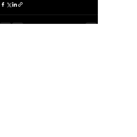
최근 게시물
전체 보기